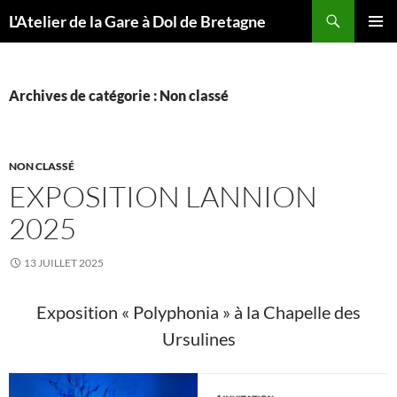
Aller
Recherche
L'Atelier de la Gare à Dol de Bretagne
au
MENU
contenu
PRINCI
Archives de catégorie : Non classé
NON CLASSÉ
EXPOSITION LANNION
2025
13 JUILLET 2025
Exposition « Polyphonia » à la Chapelle des
Ursulines