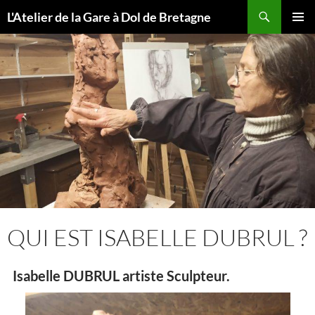
Aller
Recherche
L'Atelier de la Gare à Dol de Bretagne
au
MENU
contenu
PRINCI
QUI EST ISABELLE DUBRUL ?
Isabelle DUBRUL artiste Sculpteur
.