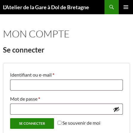
Aller
Recherche
L'Atelier de la Gare à Dol de Bretagne
au
MENU
contenu
PRINCI
MON COMPTE
Se connecter
Obligatoire
Identifiant ou e-mail
*
Obligatoire
Mot de passe
*
Se souvenir de moi
SE CONNECTER