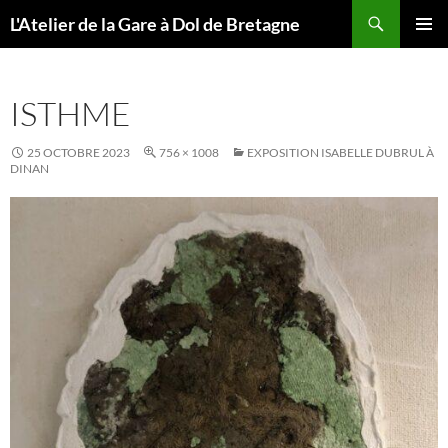
Aller
Recherche
L'Atelier de la Gare à Dol de Bretagne
au
MENU
contenu
PRINCI
ISTHME
25 OCTOBRE 2023
756 × 1008
EXPOSITION ISABELLE DUBRUL À
DINAN