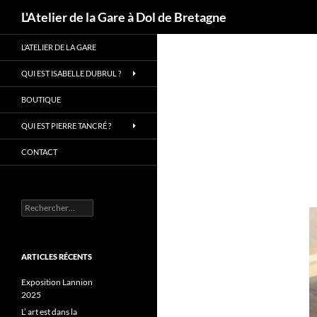
Recherche
L'Atelier de la Gare à Dol de Bretagne
Aller
L’ATELIER DE LA GARE
au
contenu
QUI EST ISABELLE DUBRUL ?
BOUTIQUE
QUI EST PIERRE TANCRÉ ?
CONTACT
Rechercher :
ARTICLES RÉCENTS
Exposition Lannion
2025
L’ art est dans la