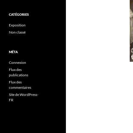
CATÉGORIES
Exposition
Non classé
MÉTA
Connexion
Flux des
publications
Flux des
commentaires
Site de WordPress-
FR