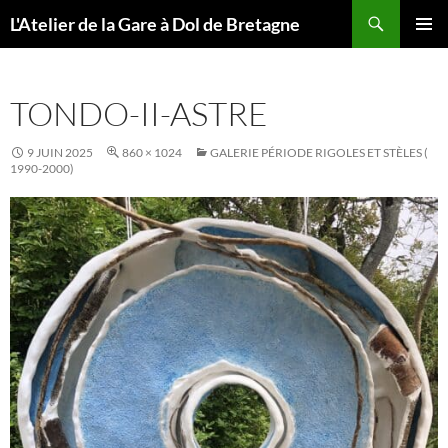
Aller
Recherche
L'Atelier de la Gare à Dol de Bretagne
au
MENU
contenu
PRINCI
TONDO-II-ASTRE
9 JUIN 2025
860 × 1024
GALERIE PÉRIODE RIGOLES ET STÈLES (
1990-2000)