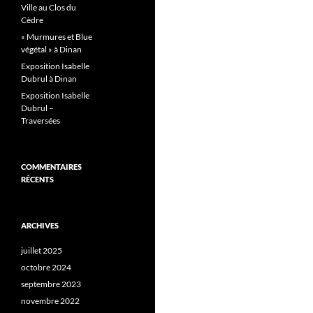
Ville au Clos du
Cèdre
« Murmures et Blue
végétal » à Dinan
Exposition Isabelle
Dubrul à Dinan
Exposition Isabelle
Dubrul –
Traversées
COMMENTAIRES
RÉCENTS
ARCHIVES
juillet 2025
octobre 2024
septembre 2023
novembre 2022