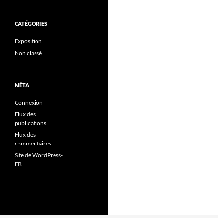
CATÉGORIES
Exposition
Non classé
MÉTA
Connexion
Flux des
publications
Flux des
commentaires
Site de WordPress-
FR