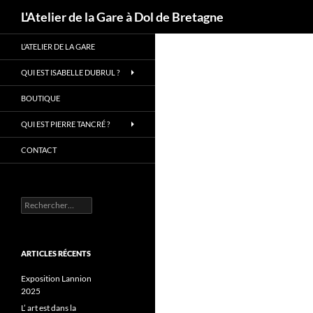
Recherche
L'Atelier de la Gare à Dol de Bretagne
Aller
L’ATELIER DE LA GARE
au
contenu
QUI EST ISABELLE DUBRUL ?
BOUTIQUE
QUI EST PIERRE TANCRÉ ?
CONTACT
Rechercher :
ARTICLES RÉCENTS
Exposition Lannion
2025
L’ art est dans la