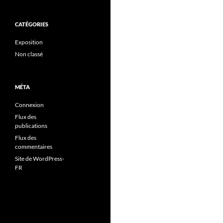
CATÉGORIES
Exposition
Non classé
MÉTA
Connexion
Flux des
publications
Flux des
commentaires
Site de WordPress-
FR