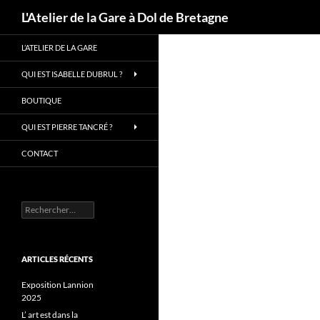
Recherche
L'Atelier de la Gare à Dol de Bretagne
Aller
L’ATELIER DE LA GARE
au
contenu
QUI EST ISABELLE DUBRUL ?
BOUTIQUE
QUI EST PIERRE TANCRÉ ?
CONTACT
Rechercher :
ARTICLES RÉCENTS
Exposition Lannion
2025
L’ art est dans la