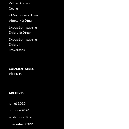
Ville au Clos du
Cèdre
« Murmures et Blue
végétal » à Dinan
Exposition Isabelle
Dubrul à Dinan
Exposition Isabelle
Dubrul –
Traversées
COMMENTAIRES
RÉCENTS
ARCHIVES
juillet 2025
octobre 2024
septembre 2023
novembre 2022