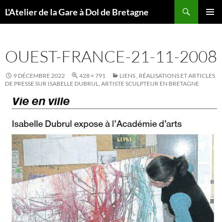
Aller
Recherche
L'Atelier de la Gare à Dol de Bretagne
au
MENU
contenu
PRINCI
OUEST-FRANCE-21-11-2008
9 DÉCEMBRE 2022
428 × 791
LIENS , RÉALISATIONS ET ARTICLES
DE PRESSE SUR ISABELLE DUBRUL, ARTISTE SCULPTEUR EN BRETAGNE