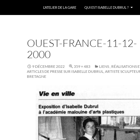
L’ATELIER DE LA GARE
QUI EST ISABELLE DUBRUL ?
OUEST-FRANCE-11-12-
2000
9 DÉCEMBRE 2022
359 × 483
LIENS , RÉALISATIONS 
ARTICLES DE PRESSE SUR ISABELLE DUBRUL, ARTISTE SCULPTEU
BRETAGNE