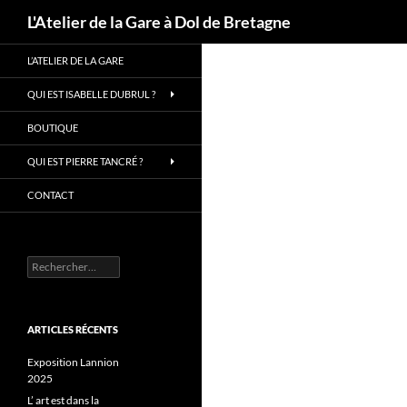
Recherche
L'Atelier de la Gare à Dol de Bretagne
Aller
L’ATELIER DE LA GARE
au
contenu
QUI EST ISABELLE DUBRUL ?
BOUTIQUE
QUI EST PIERRE TANCRÉ ?
CONTACT
Rechercher :
ARTICLES RÉCENTS
Exposition Lannion
2025
L’ art est dans la