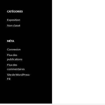
CATÉGORIES
Exposition
Non classé
MÉTA
Connexion
Flux des
publications
Flux des
commentaires
Site de WordPress-
FR