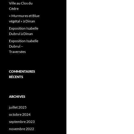
Ville au Clos du
Cèdre
« Murmures et Blue
végétal » à Dinan
Exposition Isabelle
Dubrul à Dinan
Exposition Isabelle
Dubrul –
Traversées
COMMENTAIRES
RÉCENTS
ARCHIVES
juillet 2025
octobre 2024
septembre 2023
novembre 2022