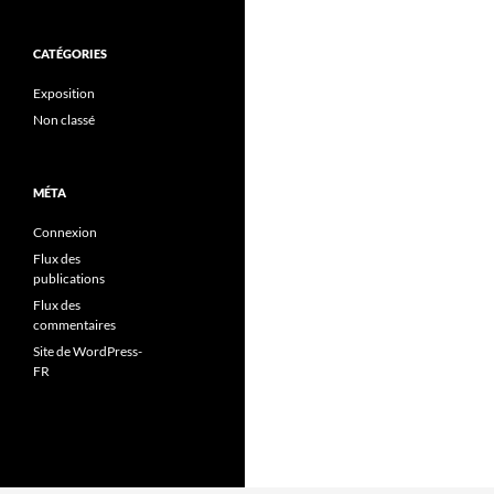
CATÉGORIES
Exposition
Non classé
MÉTA
Connexion
Flux des
publications
Flux des
commentaires
Site de WordPress-
FR