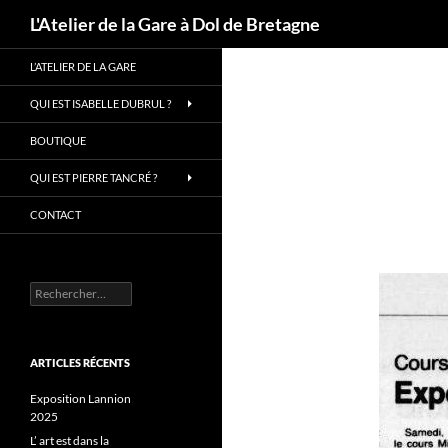
Recherche
L'Atelier de la Gare à Dol de Bretagne
Aller
L’ATELIER DE LA GARE
au
contenu
QUI EST ISABELLE DUBRUL ?
BOUTIQUE
QUI EST PIERRE TANCRÉ ?
CONTACT
Rechercher :
ARTICLES RÉCENTS
Exposition Lannion
2025
L’ art est dans la