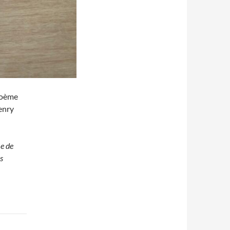
Poème
enry
me de
s