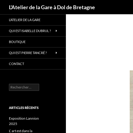
Recherche
L'Atelier de la Gare à Dol de Bretagne
Aller
L’ATELIER DE LA GARE
au
contenu
QUI EST ISABELLE DUBRUL ?
BOUTIQUE
QUI EST PIERRE TANCRÉ ?
CONTACT
Rechercher :
ARTICLES RÉCENTS
Exposition Lannion
2025
L’ art est dans la