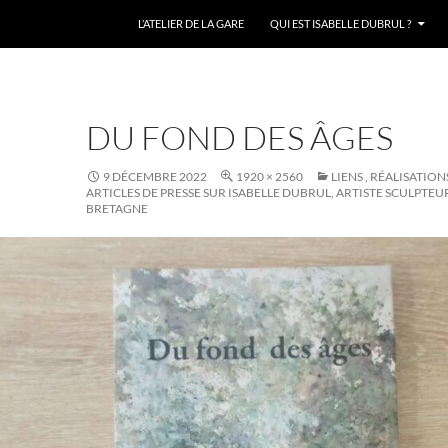
L’ATELIER DE LA GARE
QUI EST ISABELLE DUBRUL ?
DU FOND DES ÂGES
9 DÉCEMBRE 2022
1920 × 2560
LIENS , RÉALISATION
ARTICLES DE PRESSE SUR ISABELLE DUBRUL, ARTISTE SCULPTEU
BRETAGNE