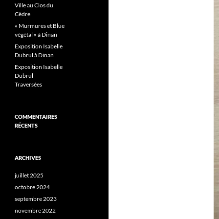
Ville au Clos du
Cèdre
« Murmures et Blue
végétal » à Dinan
Exposition Isabelle
Dubrul à Dinan
Exposition Isabelle
Dubrul –
Traversées
COMMENTAIRES
RÉCENTS
ARCHIVES
juillet 2025
octobre 2024
septembre 2023
novembre 2022