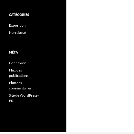
CATÉGORIES
Exposition
Non classé
MÉTA
Connexion
Flux des
publications
Flux des
commentaires
Site de WordPress-
FR