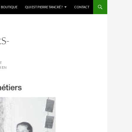
BOUTIQUE
QUI EST PIERRE TANCRÉ ?
CONTACT
S-
ET
R EN