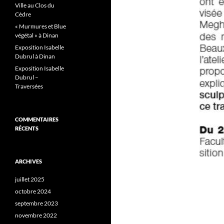
Ville au Clos du
Cèdre
« Murmures et Blue
végétal » à Dinan
Exposition Isabelle
Dubrul à Dinan
Exposition Isabelle
Dubrul –
Traversées
COMMENTAIRES
RÉCENTS
ARCHIVES
juillet 2025
octobre 2024
septembre 2023
novembre 2022