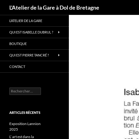
Recherche
L'Atelier de la Gare à Dol de Bretagne
Aller
L’ATELIER DE LA GARE
au
contenu
QUI EST ISABELLE DUBRUL ?
BOUTIQUE
QUI EST PIERRE TANCRÉ ?
CONTACT
Rechercher :
ARTICLES RÉCENTS
Exposition Lannion
2025
L’ art est dans la